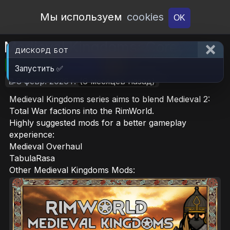
Open Workshop
Мы используем
cookies
OK
Medieval Kingdoms: Core
ДИСКОРД БОТ
🎮RimWorld
📦1.2 MB
📥13
Запустить ✅
📝8 февр. 2026 г.
(6 месяцев назад)
Medieval Kingdoms series aims to blend Medieval 2:
Total War factions into the RimWorld.
Highly suggested mods for a better gameplay
experience:
Medieval Overhaul
TabulaRasa
Other Medieval Kingdoms Mods: