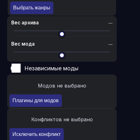
Выбрать жанры
Вес архива
—
Вес мода
—
Независимые моды
Модов не выбрано
Плагины для модов
Конфликтов не выбрано
Исключить конфликт