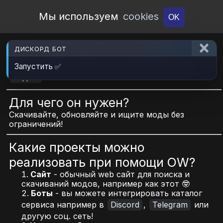
Open Workshop
Мы используем
cookies
OK
Что такое Open Workshop?
ДИСКОРД БОТ
Это open-source проект с открытым
API
и
Запустить ✅
кодом
.
Для чего он нужен?
Скачивайте, обновляйте и ищите моды без
ограничений!
Какие проекты можно
реализовать при помощи OW?
Сайт
- обычный web сайт для поиска и
скачиваний модов, например как этот 🤓
Боты
- вы можете интегрировать каталог
сервиса например в
Discord
,
Telegram
или
другую соц. сеть!