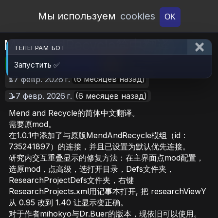
Open Workshop
Мы используем
cookies
OK
MendAndRecycle简中翻译
ТЕЛЕГРАМ БОТ
🎮RimWorld
📦34.9 KB
📥7
Запустить ✅
(6 месяцев назад)
⏳7 февр. 2026 г.
📝7 февр. 2026 г.
(6 месяцев назад)
Mend and Recycle的简体中文翻译。
需要原mod。
在1.0.1中添加了与原版MendAndRecycle模组（id：
735241897）的连接，并且已设置为默认优先连接。
研究内交互重叠显示的修复方法：在主界面点mod配置，
选原mod，点高级，选打开目录，Defs文件夹，
ResearchProjectDefs文件夹，右键
ResearchProjects.xml用记事本打开, 把 researchViewY
从 0.95 改到 1.40 让显示变正确。
对于作者mihokyo与Dr.Buer的版本，现依旧可以使用。