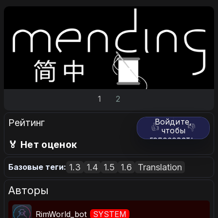
1
2
Рейтинг
Войдите,
👍
👎
чтобы
голосовать.
🏅 Нет оценок
1.3
1.4
1.5
1.6
Translation
Базовые теги:
Авторы
RimWorld_bot
SYSTEM