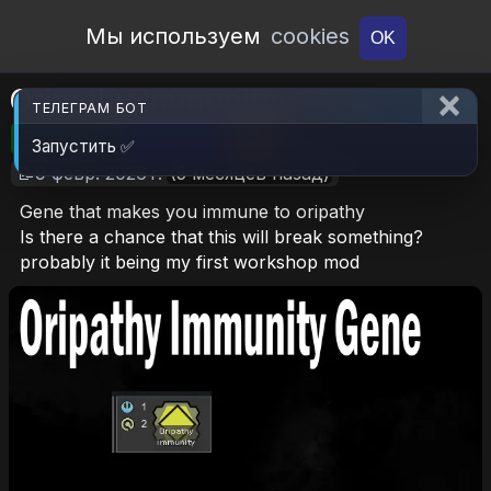
Open Workshop
Мы используем
cookies
OK
Oripathy Immunity
ТЕЛЕГРАМ БОТ
🎮RimWorld
📦73.6 KB
📥18
Запустить ✅
📝9 февр. 2026 г.
(5 месяцев назад)
Gene that makes you immune to oripathy
Is there a chance that this will break something?
probably it being my first workshop mod