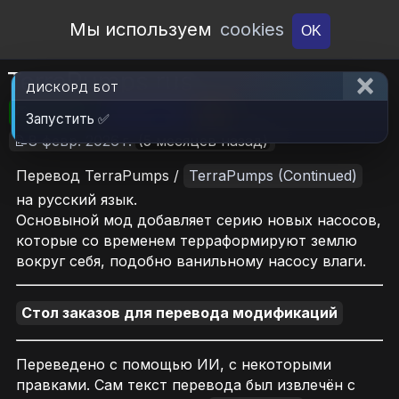
Open Workshop
Мы используем
cookies
OK
TerraPumps rus
ДИСКОРД БОТ
🎮RimWorld
📦230.4 KB
📥7
Запустить ✅
📝8 февр. 2026 г.
(5 месяцев назад)
Перевод TerraPumps /
TerraPumps (Continued)
на русский язык.
Основыной мод добавляет серию новых насосов,
которые со временем терраформируют землю
вокруг себя, подобно ванильному насосу влаги.
Стол заказов для перевода модификаций
Переведено с помощью ИИ, с некоторыми
правками. Сам текст перевода был извлечён с