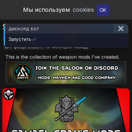
Open Workshop
Мы используем
cookies
OK
Samael Gray's Weapon Mods
ДИСКОРД БОТ
🎮RimWorld
📦218.3 KB
📥14
Запустить ✅
📝7 февр. 2026 г.
(5 месяцев назад)
This is the collection of weapon mods I've created.