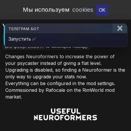
Open Workshop
Мы используем
cookies
OK
VPE Useful Neuroformers
ТЕЛЕГРАМ БОТ
🎮RimWorld
📦315.1 KB
📥7
Запустить ✅
📝8 февр. 2026 г.
(5 месяцев назад)
Changes Neuroformers to increase the power of
your psycaster instead of giving a flat level.
Upgrading is disabled, so finding a Neuroformer is the
only way to upgrade your stats now.
Everything can be configured in the mod settings.
Commissioned by Rafocale on the RimWorld mod
market.