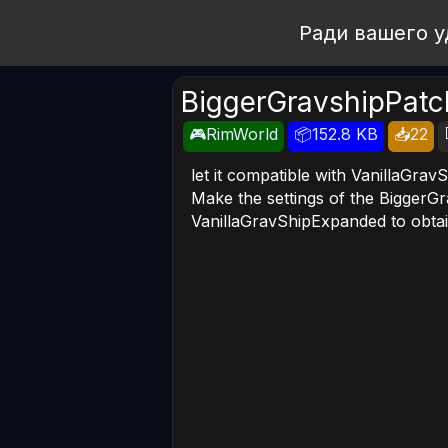
Open Workshop
Ради вашего у
BiggerGravshipPatc
🎮RimWorld
📦152.8 KB
📥22
let it compatible with VanillaGra
Make the settings of the BiggerGr
VanillaGravShipExpanded to obtain