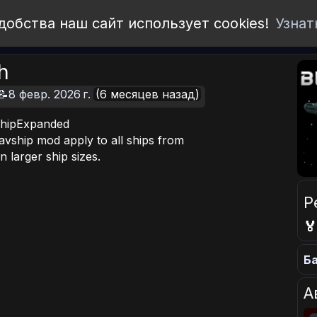
добства наш сайт использует cookies!
Узнат
h
📝8 февр. 2026 г.
(6 месяцев назад)
vShipExpanded
avship mod apply to all ships from
 larger ship sizes.
Р

Ба
А