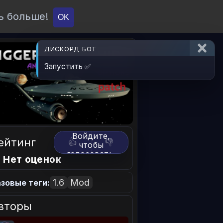
ь больше!
О проекте
API
Вход
OK
ДИСКОРД БОТ
Запустить ✅
Войдите,
ейтинг
👍
👎
чтобы
голосовать.
 Нет оценок
1.6
Mod
зовые теги:
вторы