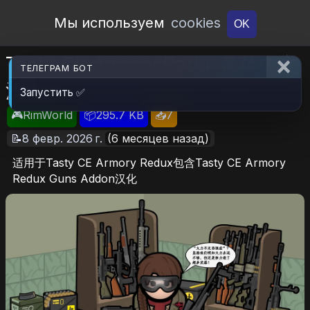
Open Workshop
Мы используем
cookies
OK
Tasty CE Armory Redux简体中文
ТЕЛЕГРАМ БОТ
汉化
Запустить ✅
🎮RimWorld
📦295.7 KB
📥7
📝8 февр. 2026 г.
(6 месяцев назад)
适用于Tasty CE Armory Redux包含Tasty CE Armory
Redux Guns Addon汉化