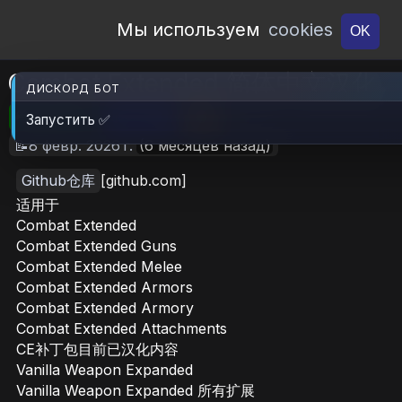
Open Workshop
Мы используем
cookies
OK
Combat Extended 简体中文汉化
ДИСКОРД БОТ
🎮RimWorld
📦3.2 MB
📥18
Запустить ✅
📝8 февр. 2026 г.
(6 месяцев назад)
Github仓库
[github.com]
适用于
Combat Extended
Combat Extended Guns
Combat Extended Melee
Combat Extended Armors
Combat Extended Armory
Combat Extended Attachments
CE补丁包目前已汉化内容
Vanilla Weapon Expanded
Vanilla Weapon Expanded 所有扩展