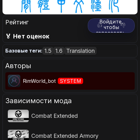
Рейтинг
Войдите,
👍
👎
чтобы
голосовать.
🏅 Нет оценок
1.5
1.6
Translation
Базовые теги:
Авторы
RimWorld_bot
SYSTEM
Зависимости мода
Combat Extended
Combat Extended Armory