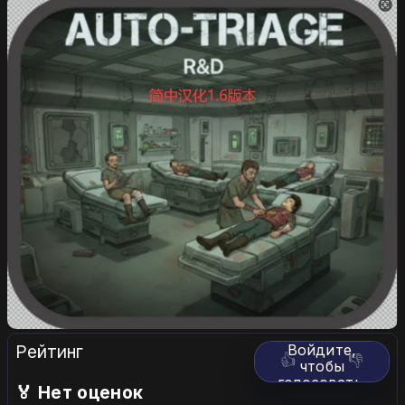
Рейтинг
Войдите,
👍
👎
чтобы
голосовать.
🏅 Нет оценок