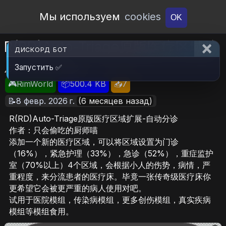
Open Workshop
Мы используем
cookies
OK
R(RD)Auto-Triage原版医疗区域扩
ДИСКОРД БОТ
展-自动分诊
Запустить ✅
🎮RimWorld
📦500.4 KB
📥7
📝8 февр. 2026 г.
(6 месяцев назад)
R(RD)Auto-Triage原版医疗区域扩展-自动分诊
作者：只会偷吃的厨师喵
添加一个新的医疗区域，可以将区域设置为门诊
（16%），紧急护理（33%），急诊（52%），重症监护
室（70%以上）4个区域，会根据小人的伤势，病情，严
重程度，来分流患者的医疗床。毕竟一张传奇级医疗床你
更希望它会被更严重的病人使用对吧。
试用于医院模组，传染病模组，更多创伤模组，真实疾病
模组等模组食用。