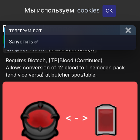
Open Workshop
Мы используем
cookies
OK
Blood to Hemogen
ТЕЛЕГРАМ БОТ
🎮RimWorld
📦94.8 KB
📥6
Запустить ✅
📝8 февр. 2026 г.
(6 месяцев назад)
Requires Biotech, [TP]Blood (Continued)
Allows conversion of 12 blood to 1 hemogen pack
(and vice versa) at butcher spot/table.