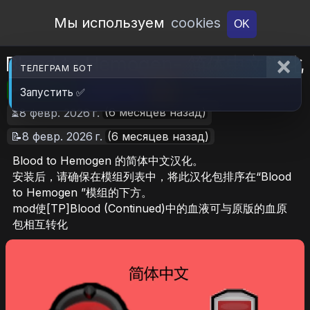
Open Workshop
Мы используем
cookies
OK
Blood to Hemogen- 简体中文汉化
ТЕЛЕГРАМ БОТ
🎮RimWorld
📦106.9 KB
📥6
Запустить ✅
(6 месяцев назад)
⏳8 февр. 2026 г.
📝8 февр. 2026 г.
(6 месяцев назад)
Blood to Hemogen 的简体中文汉化。
安装后，请确保在模组列表中，将此汉化包排序在“Blood
to Hemogen ”模组的下方。
mod使[TP]Blood (Continued)中的血液可与原版的血原
包相互转化