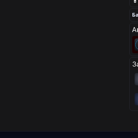

Ба
А
З