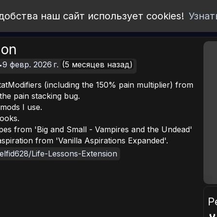
добства наш сайт использует cookies!
Узнат
ion
9 февр. 2026 г.
(5 месяцев назад)
Modifiers (including the 150% pain multiplier) from
 the pain stacking bug.
mods I use.
books.
pes from 'Big and Small - Vampires and the Undead'
piration from 'Vanilla Aspirations Expanded'.
Selfid628/Life-Lessons-Extension
Р