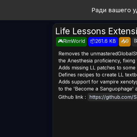
Open Workshop
Ради вашего у
Life Lessons Extens

🎮RimWorld
📦261.6 KB
📥9
Removes the unmasteredGlobalStat
the Anesthesia proficiency, fixing
Adds missing LL patches to some 
Defines recipes to create LL text
Adds support for vampire xenoty
to the 'Become a Sanguophage' as
Github link :
https://github.com/