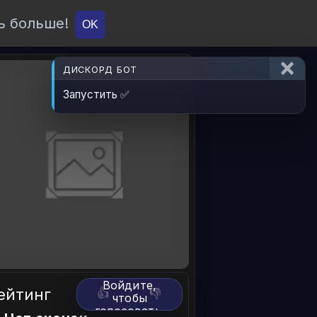
ь больше!
О проекте
API
Вход
OK
ДИСКОРД БОТ
Запустить ✅
Войдите,
ейтинг
👍
👎
чтобы
голосовать.