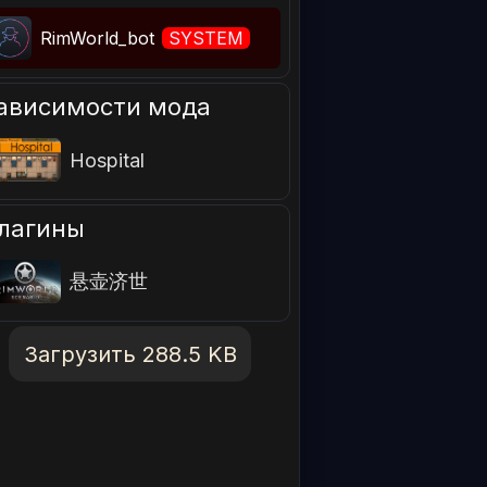
RimWorld_bot
SYSTEM
ависимости мода
Hospital
лагины
悬壶济世
Загрузить 288.5 KB