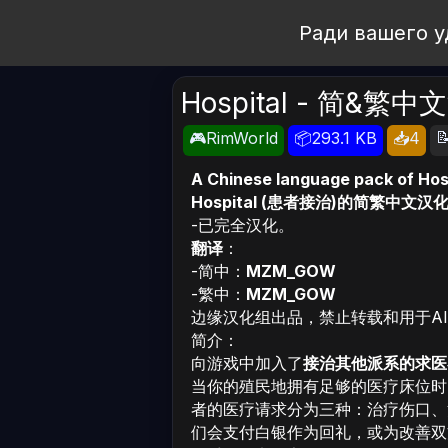
Open Workshop
Ради вашего у
Hospital - 简&繁

🎮RimWorld
📦293.1 KB
📥4
A Chinese language pack of Hosp
Hospital (患者接治)的简繁中
-已完全汉化。
翻译
：
-简中：
MZM_GOW
-繁中：
MZM_GOW
边缘汉化组出品，禁止转载和用于A
简介：
向游戏中加入了
接治其他派系的求医
当你的殖民地拥有足够的医疗床位时
者的医疗请求分为三种：治疗伤口、
们会支付白银作为回礼，或为改善双