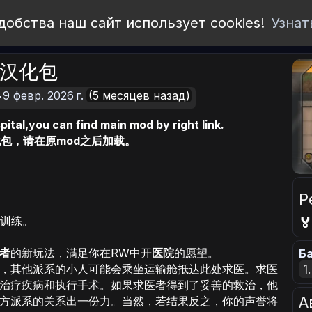
добства наш сайт использует cookies!
Узнат
中文汉化包
9 февр. 2026 г.
(5 месяцев назад)
ital,you can find main mod by right link.
文汉化包，请在原mod之后加载。
Р
I训练。

者
的新玩法，满足你在RW中开
医院
的愿望。
Ба
，其他派系的小人可能会乘坐运输舱抵达此处求医。求医
1
治疗疾病和执行手术。如果求医者得到了妥善的救治，他
А
方派系的关系出一份力。当然，若结果反之，你的声誉将