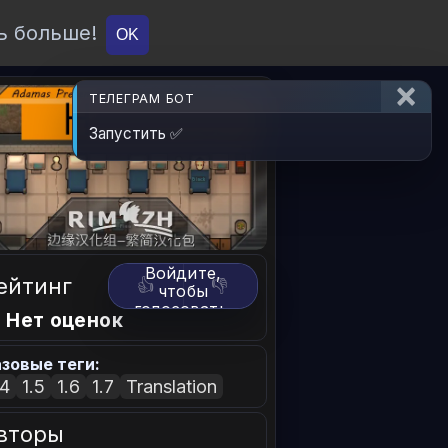
ь больше!
О проекте
API
Вход
OK
ТЕЛЕГРАМ БОТ
Запустить ✅
Войдите,
ейтинг
👍
👎
чтобы
голосовать.
 Нет оценок
зовые теги:
.4
1.5
1.6
1.7
Translation
вторы