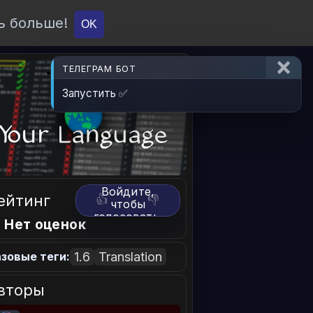
ь больше!
О проекте
API
Вход
OK
ТЕЛЕГРАМ БОТ
Запустить ✅
Войдите,
ейтинг
👍
👎
чтобы
голосовать.
 Нет оценок
1.6
Translation
зовые теги:
вторы