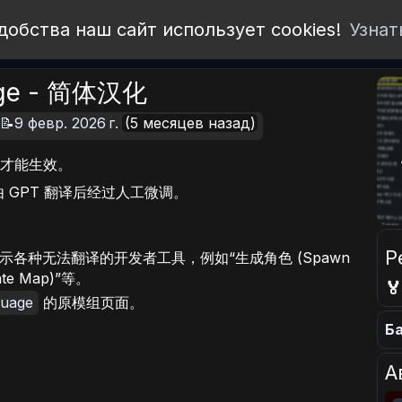
добства наш сайт использует cookies!
Узнат
uage - 简体汉化
📝9 февр. 2026 г.
(5 месяцев назад)
才能生效。
 GPT 翻译后经过人工微调。
Р
主要用于展示各种无法翻译的开发者工具，例如“生成角色 (Spawn
te Map)”等。

guage
的原模组页面。
Ба
А