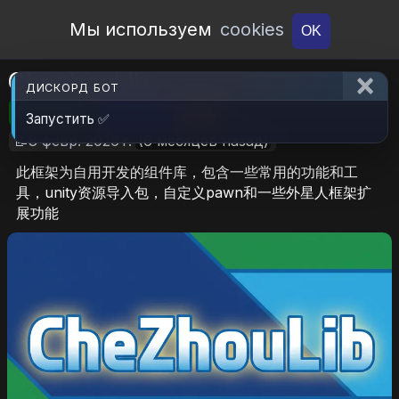
Open Workshop
Мы используем
cookies
OK
ChezhouLib
ДИСКОРД БОТ
🎮RimWorld
📦1.2 MB
📥22
Запустить ✅
📝8 февр. 2026 г.
(6 месяцев назад)
此框架为自用开发的组件库，包含一些常用的功能和工
具，unity资源导入包，自定义pawn和一些外星人框架扩
展功能