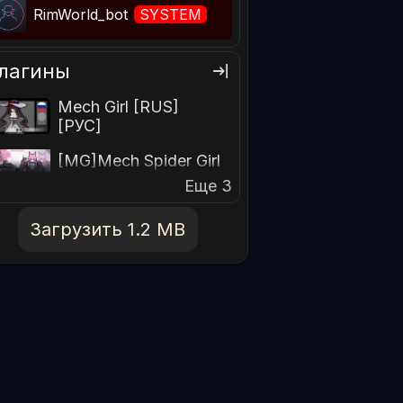
RimWorld_bot
SYSTEM
лагины
Mech Girl [RUS]
[РУС]
[MG]Mech Spider Girl
Еще 3
Загрузить 1.2 MB