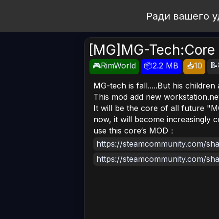
Open Workshop
Ради вашего у
[MG]MG-Tech:Core 
📝
🎮RimWorld
📦2.2 MB
📥10
MG-tech is fall.....But his children 
This mod add new workstation.ne
It will be the core of all future "
now, it will become increasingly 
use this core‘s MOD：
https://steamcommunity.com/shar
https://steamcommunity.com/shar