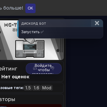
ь больше!
О проекте
API
Вход
OK
ДИСКОРД БОТ
Запустить ✅
Войдите,
ейтинг
👍
👎
чтобы
голосовать.
 Нет оценок
1.5
1.6
Mod
зовые теги:
вторы