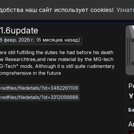
добства наш сайт использует cookies!
Узнат
1.6update
8 февр. 2026 г.
(6 месяцев назад)
are still fulfilling the duties he had before his death
w Researchtree,and new material by the MG-tech
MG-Tech" mods. Although it is still quite rudimentary
comprehensive in the future
Р
edfiles/filedetails/?id=3482261109

edfiles/filedetails/?id=3312056688
Ба
А