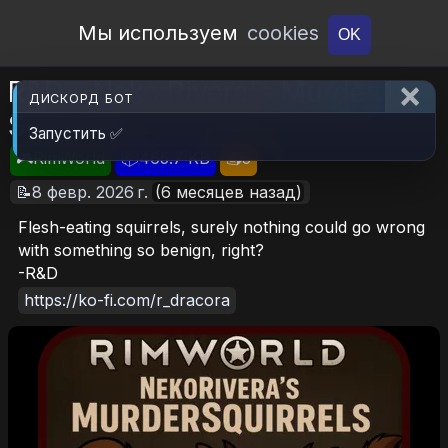
Open Workshop
Мы используем
cookies
OK
R&D - Neko Rivera's Murder
ДИСКОРД БОТ
Squirrels
Запустить ✅
🎮RimWorld
📦465.7 KB
📥5
📝8 февр. 2026 г.
(6 месяцев назад)
Flesh-eating squirrels, surely nothing could go wrong
with something so benign, right?
-R&D
https://ko-fi.com/r_dracora