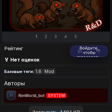
1
2
3
4
5
Рейтинг
Войдите,
👍
👎
чтобы
голосовать.
🏅 Нет оценок
1.6
Mod
Базовые теги:
Авторы
RimWorld_bot
SYSTEM