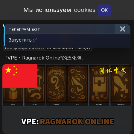
Open Workshop
Мы используем
cookies
OK
VPE - Ragnarok Online_zh
ТЕЛЕГРАМ БОТ
🎮RimWorld
📦2.1 MB
📥8
Запустить ✅
📝8 февр. 2026 г.
(6 месяцев назад)
“VPE - Ragnarok Online”的汉化包。