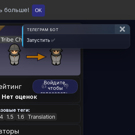
ь больше!
О проекте
API
Вход
OK
ТЕЛЕГРАМ БОТ
Запустить ✅
Войдите,
ейтинг
👍
👎
чтобы
голосовать.
 Нет оценок
зовые теги:
.4
1.5
1.6
Translation
вторы