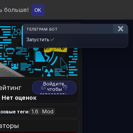
ь больше!
О проекте
API
Вход
OK
ТЕЛЕГРАМ БОТ
Запустить ✅
Войдите,
ейтинг
👍
👎
чтобы
голосовать.
 Нет оценок
1.6
Mod
зовые теги:
вторы