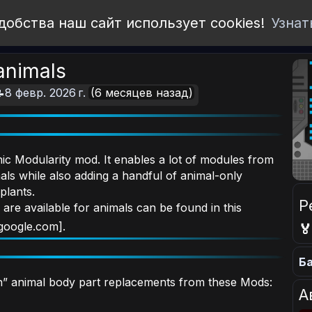
добства наш сайт использует cookies!
Узнат
 animals
8 февр. 2026 г.
(6 месяцев назад)
nic Modularity mod. It enables a lot of modules from
mals while also adding a handful of animal-only
plants.
Р
re available for animals can be found in this
google.com].

Ба
in” animal body part replacements from these Mods:
А