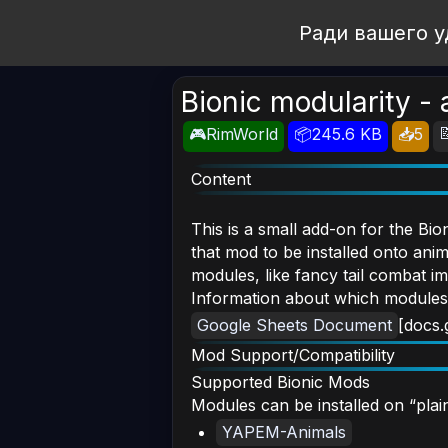
Open Workshop
Ради вашего у
Bionic modularity -

🎮RimWorld
📦245.6 KB
📥5
Content
This is a small add-on for the Bio
that mod to be installed onto ani
modules, like fancy tail combat im
Information about which modules a
Google Sheets Document
[docs.
Mod Support/Compatibility
Supported Bionic Mods
Modules can be installed on “pla
YAPEM-Animals