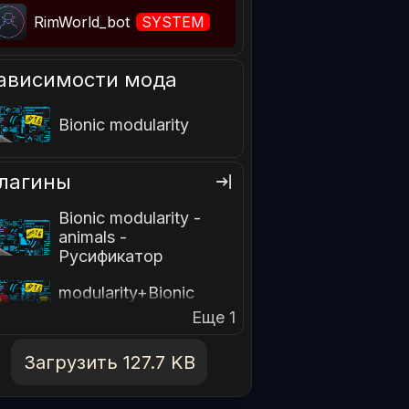
RimWorld_bot
SYSTEM
ависимости мода
Bionic modularity
лагины
Bionic modularity -
animals -
Русификатор
Bionic
modularity+Bionic
modularity-animals_zh
Еще 1
Загрузить 127.7 KB