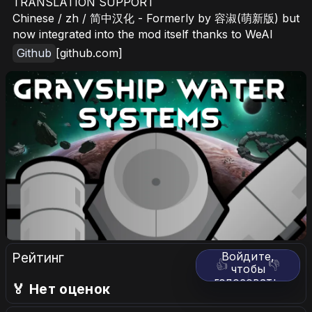
TRANSLATION SUPPORT
Chinese / zh / 简中汉化 - Formerly by 容淑(萌新版) but
now integrated into the mod itself thanks to WeAI
Github
[github.com]
Рейтинг
Войдите,
👍
👎
чтобы
голосовать.
🏅 Нет оценок