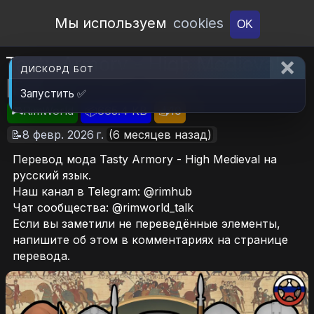
Open Workshop
Мы используем
cookies
OK
Tasty Armory - High Medieval
ДИСКОРД БОТ
[RU]
Запустить ✅
🎮RimWorld
📦665.4 KB
📥10
📝8 февр. 2026 г.
(6 месяцев назад)
Перевод мода Tasty Armory - High Medieval на
русский язык.
Наш канал в Telegram: @rimhub
Чат сообщества: @rimworld_talk
Если вы заметили не переведённые элементы,
напишите об этом в комментариях на странице
перевода.