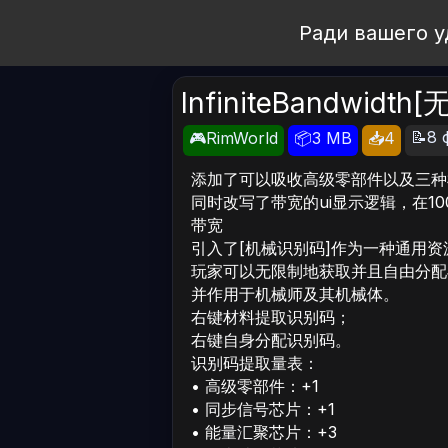
Open Workshop
Ради вашего у
InfiniteBandwid
📝8 
🎮RimWorld
📦3 MB
📥4
添加了可以吸收高级零部件以及三种
同时改写了带宽的ui显示逻辑，在1
带宽
引入了[机械识别码]作为一种通用资
玩家可以无限制地获取并且自由分配
并作用于机械师及其机械体。
右键材料提取识别码；
右键自身分配识别码。
识别码提取量表：
• 高级零部件：+1
• 同步信号芯片：+1
• 能量汇聚芯片：+3