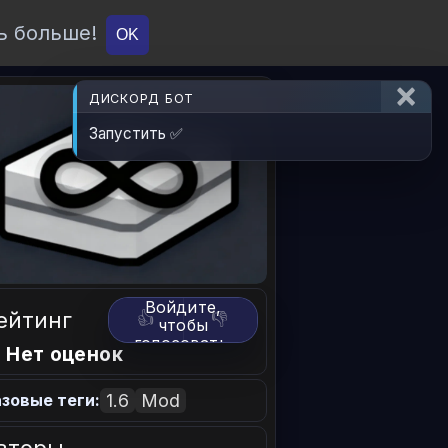
ь больше!
О проекте
API
Вход
OK
ДИСКОРД БОТ
Запустить ✅
Войдите,
ейтинг
👍
👎
чтобы
голосовать.
 Нет оценок
1.6
Mod
зовые теги:
вторы