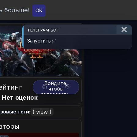
ь больше!
О проекте
API
Вход
OK
ТЕЛЕГРАМ БОТ
Запустить ✅
Войдите,
ейтинг
👍
👎
чтобы
голосовать.
 Нет оценок
( view )
зовые теги:
вторы