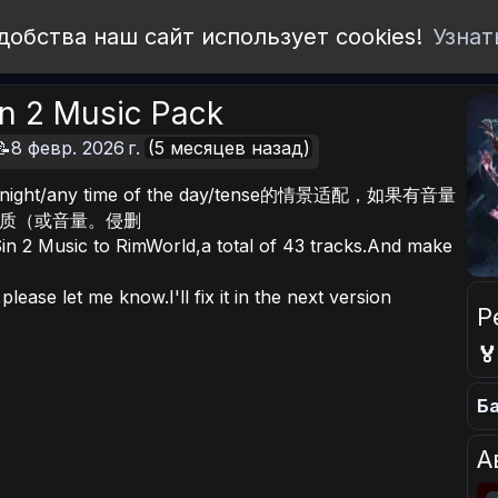
добства наш сайт использует cookies!
Узнат
Sin 2 Music Pack
📝8 февр. 2026 г.
(5 месяцев назад)
ht/any time of the day/tense的情景适配，如果有音量
质（或音量。侵删
 Sin 2 Music to RimWorld,a total of 43 tracks.And make
please let me know.I'll fix it in the next version
Р

Ба
А