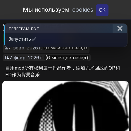
Open Workshop
Мы используем
cookies
OK
咒术回战动画音乐
ТЕЛЕГРАМ БОТ
🎮RimWorld
📦41.5 MB
📥6
Запустить ✅
(6 месяцев назад)
⏳7 февр. 2026 г.
📝7 февр. 2026 г.
(6 месяцев назад)
自用mod所有权利属于作品作者，添加咒术回战的OP和
ED作为背景音乐