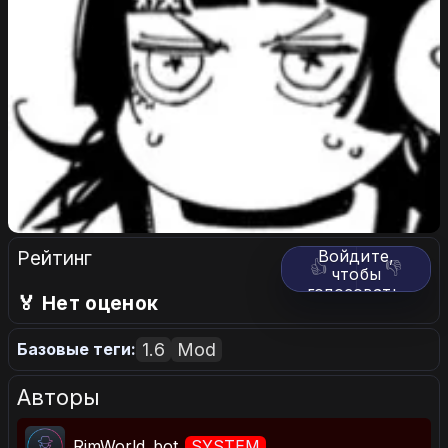
Рейтинг
Войдите,
👍
👎
чтобы
голосовать.
🏅 Нет оценок
1.6
Mod
Базовые теги:
Авторы
RimWorld_bot
SYSTEM