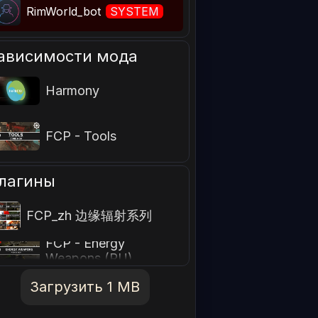
RimWorld_bot
SYSTEM
ависимости мода
Harmony
FCP - Tools
лагины
FCP_zh 边缘辐射系列
FCP - Energy
Weapons (RU)
Загрузить 1 MB