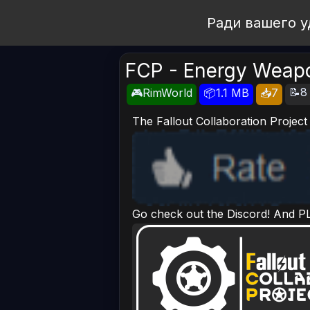
Open Workshop
Ради вашего у
FCP - Energy Weap
📝8
🎮RimWorld
📦1.1 MB
📥7
The Fallout Collaboration Proje
Go check out the Discord! And P