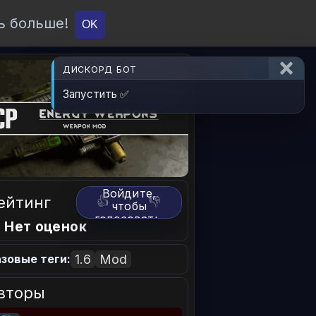
ь больше!
О проекте
API
Вход
OK
ДИСКОРД БОТ
Запустить ✅
Войдите,
ейтинг
👍
👎
чтобы
голосовать.
 Нет оценок
1.6
Mod
зовые теги:
вторы