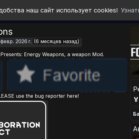
добства наш сайт использует cookies!
Узнат
ons
 февр. 2026 г.
(6 месяцев назад)
ct Presents: Energy Weapons, a weapon Mod.
Р
LEASE use the bug reporter here!

Ба
А