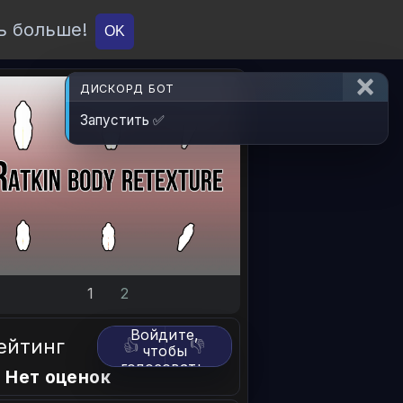
ь больше!
О проекте
API
Вход
OK
ДИСКОРД БОТ
Запустить ✅
1
2
Войдите,
ейтинг
👍
👎
чтобы
голосовать.
 Нет оценок