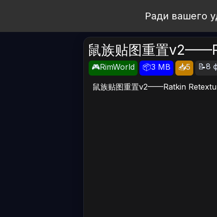
Open Workshop
Ради вашего у
鼠族贴图重置v2——Ratki
📝8 ф
🎮RimWorld
📦3 MB
📥5
鼠族贴图重置v2——Ratkin Retextur