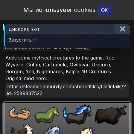
Open Workshop
Мы используем
cookies
OK
HC Creatures Continued
ДИСКОРД БОТ
🎮RimWorld
📦6.1 MB
📥6
Запустить ✅
📝8 февр. 2026 г.
(5 месяцев назад)
Adds some mythical creatures to the game. Roc,
Wyvern, Griffin, Carbuncle, Owlbear, Unicorn,
Gorgon, Yeti, Nightmares, Kelpie. 10 Creatures.
Original mod here.
https://steamcommunity.com/sharedfiles/filedetails/?
id=2589837522