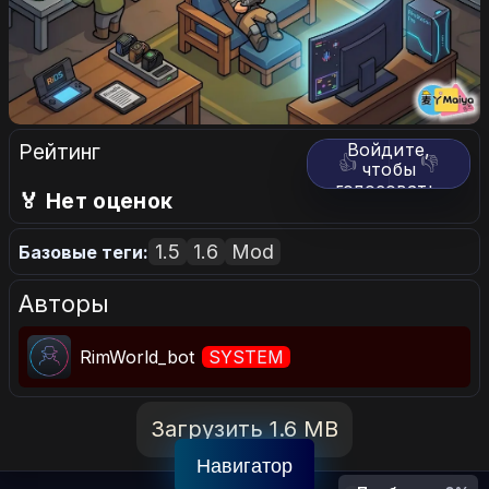
Рейтинг
Войдите,
👍
👎
чтобы
голосовать.
🏅 Нет оценок
1.5
1.6
Mod
Базовые теги:
Авторы
RimWorld_bot
SYSTEM
Загрузить 1.6 MB
Навигатор