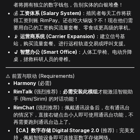
者将拥有独立的数字钱包，告别实体的白银堆叠！
💰
工资体系 (Salary System)
：殖民者每天工作将获
得工资到账 RimPay。还在吃大锅饭？不！现在他们需
要用自己的工资购买流量套餐、零食或更高级的掌机。
📡
运营商系统 (Carrier Expansion)
：建立信号基
站，购买流量套餐。进行远程轨道交易或呼叫支援。
💺
智慧办公 (Smart Office)
：人体工学椅、电动升降
桌，拯救科研人员的脊椎。
⚠️ 前置与联动 (Requirements)
Harmony
(必需)
RimTalk
(强烈推荐)：
必需安装此模组
才能激活智能助
手 (Rimi/Sirim) 的对话功能！
RimChat
(强烈推荐)：佩戴通讯设备后，在有通讯台
的情况下，直接右键点击小人即可使用通讯台功能，不
再需要跑到通讯台边上了。
【CA】数字存储 Digital Storage 2.0
(推荐)：完美支
持，佩戴智能设备即可连接至数字存储网络。