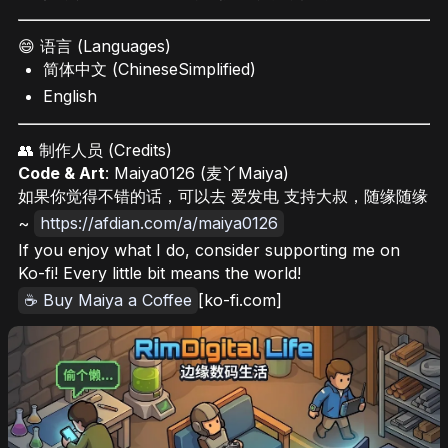
😄 语言 (Languages)
简体中文 (ChineseSimplified)
English
👥 制作人员 (Credits)
Code & Art
: Maiya0126 (麦丫Maiya)
如果你觉得不错的话，可以去 爱发电 支持大叔，随缘随缘
~
https://afdian.com/a/maiya0126
If you enjoy what I do, consider supporting me on
Ko-fi! Every little bit means the world!
☕ Buy Maiya a Coffee
[ko-fi.com]