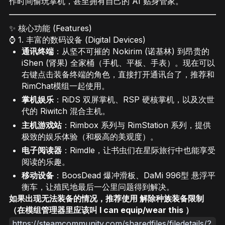
作时间偷玩掌机，甚至拥有自己的 AI 贴身管家。
✨ 核心功能 (Features)
⌚ 1. 丰富的数码设备 (Digital Devices)
通讯终端
：从坚不可摧的 Nokirim (诺基林) 到昂贵的
iShen (肾果) 全家桶（手机、平板、手表）。现在可以
右键点击装备终端的角色，直接打开通讯台了，推荐和
RimChat模组一起使用。
掌机娱乐
：RiDS 双屏掌机、RSP 硬核掌机，以及次世
代的 Riwitch 混合主机。
主机游戏站
：Rimbox 系列与 RimStation 系列，提供
极致的娱乐体验（和极高的美观度）。
电子阅读器
：Rimdle，让书虫们在星际旅行中也能享受
阅读的乐趣。
移动设备
：BoosDead 爆冲滑板、DaMi 996型 悬浮平
衡车，让殖民地最后一公里问题得到解决。
如果出现无法装备的情况，推荐使用 解除种族装备限制
（在模组管理器里应该叫 I can equip/wear this ）
https://steamcommunity.com/sharedfiles/filedetails/?