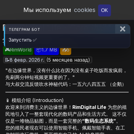
Open Workshop
Мы используем
cookies
OK
Rim Digital Life：Core 边缘数码
ТЕЛЕГРАМ БОТ
生活：核心版
Запустить ✅
🎮RimWorld
📦1.7 MB
📥5
📝8 февр. 2026 г.
(5 месяцев назад)
"在边缘世界，没有什么比在因为没有桌子吃饭而发疯前，
先刷两分钟短视频更重要的了。"
与大叔交流反馈吹水神秘代码：一五六八四五五 （企鹅）
📱 模组介绍 (Introduction)
欢迎来到消费主义的边缘世界！
RimDigital Life
为您的殖
民地引入了一整套现代化的数码产品和生活方式。 这不仅
仅是一堆物品贴图，而是一套完整的
“数码生态系统”
。
您的殖民者现在可以使用智能手机、佩戴智能手表、在工