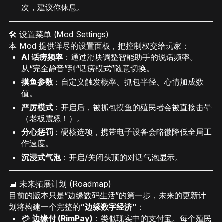
次，建议你休息。
🛠️ 设置菜单 (Mod Settings)
本 Mod 提供详尽的设置面板，把控制权交给玩家：
AI 话痨频率
：通过滑块调整智能助手的说话频率。
从“完全静音”到“话痨模式”随意切换。
摸鱼参数
：自定义触发概率、抓包半径、心情加成数
值。
严厉模式
：开启后，被抓包摸鱼的殖民者会被直接击晕
（老板震怒！）。
分心惩罚
：硬核选项，携带电子设备会略微降低全局工
作速度。
沉浸式气泡
：开启/关闭头顶的对话气泡显示。
📅 未来拓展计划 (Roadmap)
目前的版本只是“边缘数码生活”的第一步，未来的更新计
划将构建一个完整的
“边缘数字经济”
：
💳
边缘付 (RimPay)
：类似现实中的支付宝。每个殖民