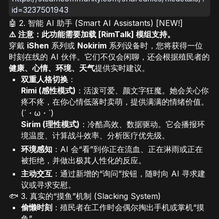
id=3237501943
🤖 2. 智能 AI 助手 (Smart AI Assistants) [NEW!]
⚠️ 注意：此功能需要加载 [RimTalk] 模组支持。
穿戴
iShen
系列或
Nokirim
系列设备时，您将获得一位
时刻在线的 AI 伙伴。它们不仅会闲聊，还会根据殖民者的
健康、心情、环境、天气
提供实时建议。
双重人格切换
：
Rimi (感性模式)
：活泼可爱、颜文字狂魔。她会关心你
疼不疼，在你心情低落时卖萌，提供满满的情绪价值。
(´・ω・`)
Sirim (理性模式)
：冷酷高效、数据驱动。它会播报环
境温度、计算战斗效率、分析医疗优先级。
环境感知
：AI 会“看”到你正在流血、正在淋雨或正在
被拒绝，并做出极其人性化的反应。
主动交互
：通过新增的“询问”按钮，随时向 AI 寻求建
议或寻求安慰。
🐟 3. 真实的“摸鱼”机制 (Slacking System)
偷懒时刻
：殖民者在工作时会偶尔掏出手机或掌机“摸
鱼”。