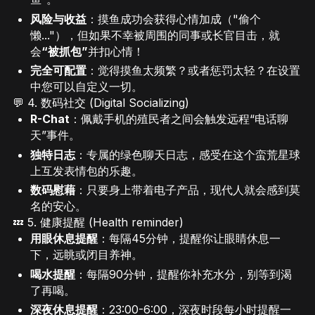
风险与收益
：摸鱼成功会获得心情加成（"偷个
懒..."），但如果不幸被周围的同事或长官目击，就
会
“被抓包”
并扣心情！
完全可配置
：觉得摸鱼太频繁？或者惩罚太轻？在设置
中您可以自定义一切。
💬 4. 数码社交 (Digital Socializing)
R-Chat
：佩戴手机的殖民者之间会触发远程“电话聊
天”事件。
独特日志
：专属的绿色聊天日志，感受在这个蛮荒星球
上互发表情包的乐趣。
数码慰藉
：只要身上带着电子产品，现代人就会感到莫
名的安心。
💤 5. 健康提醒 (Health reminder)
用眼休息提醒
：每隔45分钟，提醒你让眼睛休息一
下，远眺或闭目养神。
喝水提醒
：每隔90分钟，提醒你补充水分，别等到渴
了再喝。
深夜休息提醒
：23:00-6:00，深夜时段每小时提醒一