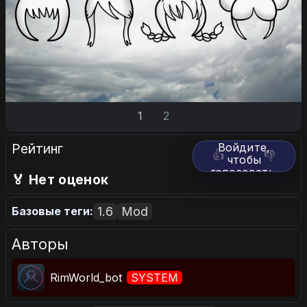
1
2
Рейтинг
Войдите,
👍
👎
чтобы
голосовать.
🏅 Нет оценок
1.6
Mod
Базовые теги:
Авторы
RimWorld_bot
SYSTEM