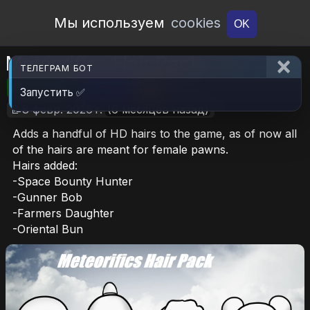
Open Workshop
Мы используем
cookies
OK
Meteorifics Hair Pack
ТЕЛЕГРАМ БОТ
🎮RimWorld
📦1.1 MB
📥6
Запустить ✅
📝8 февр. 2026 г.
(6 месяцев назад)
Adds a handful of HD hairs to the game, as of now all
of the hairs are meant for female pawns.
Hairs added:
-Space Bounty Hunter
-Gunner Bob
-Farmers Daughter
-Oriental Bun