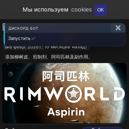
Open Workshop
Мы используем
cookies
OK
阿司匹林Aspirin
ДИСКОРД БОТ
🎮RimWorld
📦351.4 KB
📥5
Запустить ✅
📝8 февр. 2026 г.
(6 месяцев назад)
添加柳树皮、煎制剂、阿司匹林及副作用。