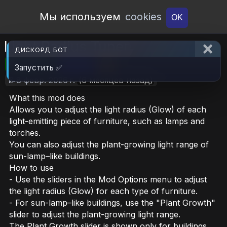
Open Workshop
Мы используем
cookies
OK
Light Radius Tuner
ДИСКОРД БОТ
🎮RimWorld
📦ZERO
📥3
Запустить ✅
📝8 февр. 2026 г.
(6 месяцев назад)
What this mod does
Allows you to adjust the light radius (Glow) of each
light-emitting piece of furniture, such as lamps and
torches.
You can also adjust the plant-growing light range of
sun-lamp–like buildings.
How to use
- Use the sliders in the Mod Options menu to adjust
the light radius (Glow) for each type of furniture.
- For sun-lamp–like buildings, use the "Plant Growth"
slider to adjust the plant-growing light range.
The Plant Growth slider is shown only for buildings