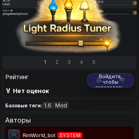
1
2
3
4
5
Рейтинг
Войдите,
👍
👎
чтобы
голосовать.
🏅 Нет оценок
1.6
Mod
Базовые теги:
Авторы
RimWorld_bot
SYSTEM