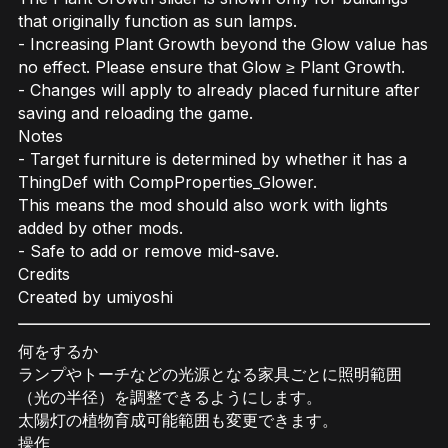
that originally function as sun lamps.
- Increasing Plant Growth beyond the Glow value has
no effect. Please ensure that Glow ≥ Plant Growth.
- Changes will apply to already placed furniture after
saving and reloading the game.
Notes
- Target furniture is determined by whether it has a
ThingDef with CompProperties_Glower.
This means the mod should also work with lights
added by other mods.
- Safe to add or remove mid-save.
Credits
Created by umiyoshi
何をするか
ランプやトーチなどの光源となる家具ごとに照明範囲
（光の半径）を調整できるようにします。
太陽灯の植物育成可能範囲も変更できます。
操作