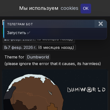
Open Workshop
Мы используем
cookies
OK
RimThemes - Dumbworld edition
ТЕЛЕГРАМ БОТ
🎮RimWorld
📦1.5 MB
📥18
Запустить ✅
(6 месяцев назад)
⏳8 февр. 2026 г.
📝7 февр. 2026 г.
(6 месяцев назад)
Theme for
Dumbworld
(please ignore the error that it causes, its harmless)