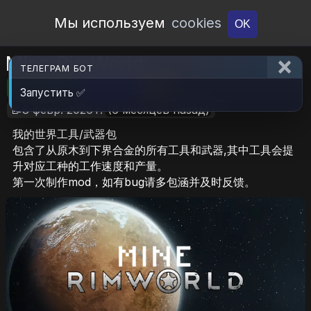
Open Workshop
Мы используем
cookies
OK
Mine RimWorld
ТЕЛЕГРАМ БОТ
🎮RimWorld
📦8.6 MB
📥5
Запустить ✅
📝8 февр. 2026 г.
(6 месяцев назад)
我的世界工具/武器包
包含了从原木到下界合金的所有工具和武器,其中工具会提
升对应工种的工作速度和产量。
第一次制作mod，如有bug请多包涵并及时反馈。