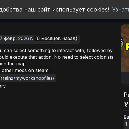
добства наш сайт использует cookies!
Узнат
7 февр. 2026 г.
(6 месяцев назад)
 can select something to interact with, followed by
ould execute that action. No need to select colonists
ough the map.
my other mods on steam:
brrainz/myworkshopfiles/
ary
Р

Ба
1