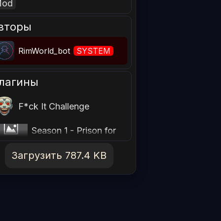
Mod
вторы
RimWorld_bot
SYSTEM
лагины
F*ck It Challenge
Rimsical Chairs
Season 1 - Prison for
Profit
Загрузить 787.4 KB