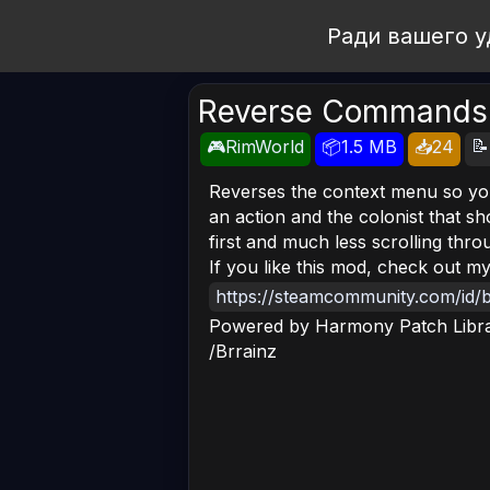
Open Workshop
Ради вашего у
Reverse Commands
📝
🎮RimWorld
📦1.5 MB
📥24
Reverses the context menu so you
an action and the colonist that sh
first and much less scrolling thr
If you like this mod, check out 
https://steamcommunity.com/id/
Powered by Harmony Patch Libr
/Brrainz