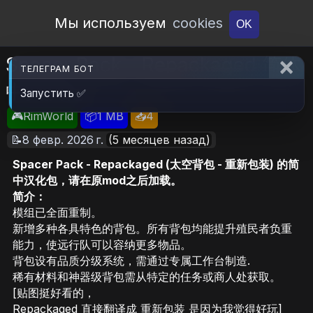
Open Workshop
Мы используем
cookies
OK
Spacer Pack - Repackaged 简体
ТЕЛЕГРАМ БОТ
中文汉化
Запустить ✅
🎮RimWorld
📦1 MB
📥4
📝8 февр. 2026 г.
(5 месяцев назад)
Spacer Pack - Repackaged (太空背包 - 重新包装) 的简
中汉化包，请在原mod之后加载。
简介：
模组已全面重制。
新增多种各具特色的背包。所有背包均能提升殖民者负重
能力，使远行队可以容纳更多物品。
背包设有品质分级系统，需通过专属工作台制造.
稀有材料和神器级背包需从特定的任务或商人处获取。
[贴图挺好看的，
Repackaged 直接翻译成 重新包装 是因为我觉得好玩]