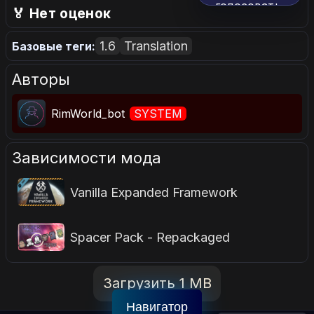
голосовать.
🏅 Нет оценок
1.6
Translation
Базовые теги:
Авторы
RimWorld_bot
SYSTEM
Зависимости мода
Vanilla Expanded Framework
Spacer Pack - Repackaged
Загрузить 1 MB
Навигатор