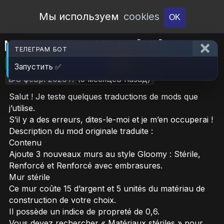
Open Workshop
Мы используем
cookies
OK
More Gloomy Walls [FR]
ТЕЛЕГРАМ БОТ
🎮RimWorld
📦344.5 KB
📥17
Запустить ✅
📝8 февр. 2026 г.
(5 месяцев назад)
Salut ! Je teste quelques traductions de mods que
j’utilise.
S’il y a des erreurs, dites-le-moi et je m’en occuperai !
Description du mod originale traduite :
Contenu
Ajoute 3 nouveaux murs au style Gloomy : Stérile,
Renforcé et Renforcé avec embrasures.
Mur stérile
Ce mur coûte 15 d’argent et 5 unités du matériau de
construction de votre choix.
Il possède un indice de propreté de 0,6.
Vous devez rechercher « Matériaux stériles » pour