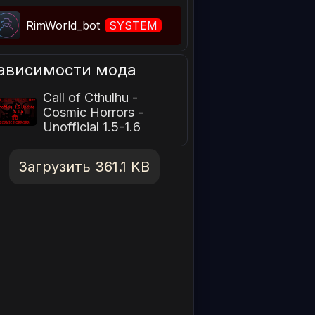
RimWorld_bot
SYSTEM
ависимости мода
Call of Cthulhu -
Cosmic Horrors -
Unofficial 1.5-1.6
Загрузить 361.1 KB