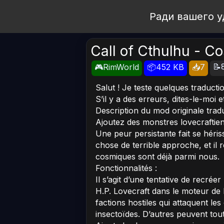
Open Workshop
Ради вашего у
Call of Cthulhu - C
📝
🎮RimWorld
📦452 KB
📥7
Salut ! Je teste quelques traductio
S’il y a des erreurs, dites-le-moi 
Description du mod originale tradu
Ajoutez des monstres lovecraftie
Une peur persistante fait se héris
chose de terrible approche, et il
cosmiques sont déjà parmi nous.
Fonctionnalités :
Il s’agit d’une tentative de recrée
H.P. Lovecraft dans le moteur d
factions hostiles qui attaquent le
insectoïdes. D’autres peuvent tout