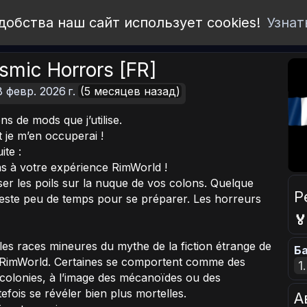
добства наш сайт использует cookies!
Узнат
osmic Horrors [FR]
8 февр. 2026 г.
(5 месяцев назад)
ns de mods que j’utilise.
et je m’en occuperai !
ite :
ns à votre expérience RimWorld !
ser les poils sur la nuque de vos colons. Quelque
Р
 reste peu de temps pour se préparer. Les horreurs

r les races mineures du mythe de la fiction étrange de
Ба
e RimWorld. Certaines se comportent comme des
1
s colonies, à l’image des mécanoïdes ou des
efois se révéler bien plus mortelles.
А