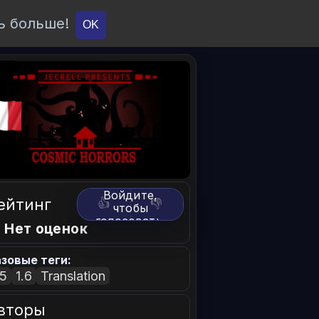
ь больше!
О проекте
API
Вход
OK
Войдите,
ейтинг
👍
👎
чтобы
голосовать.
 Нет оценок
зовые теги:
.5
1.6
Translation
вторы