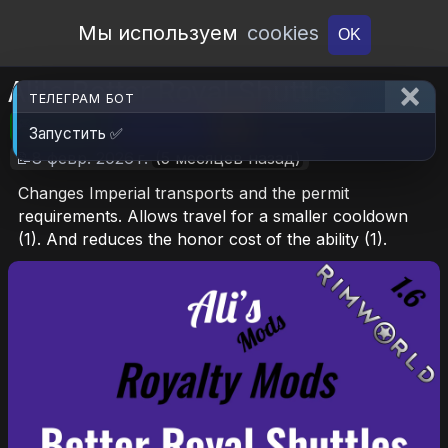
Open Workshop
Мы используем
cookies
OK
Ali's Better Royal Shuttles
ТЕЛЕГРАМ БОТ
🎮RimWorld
📦153.2 KB
📥6
Запустить ✅
📝8 февр. 2026 г.
(5 месяцев назад)
Changes Imperial transports and the permit
requirements. Allows travel for a smaller cooldown
(1). And reduces the honor cost of the ability (1).