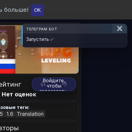
ь больше!
О проекте
API
Вход
OK
ТЕЛЕГРАМ БОТ
Запустить ✅
Войдите,
ейтинг
👍
👎
чтобы
голосовать.
 Нет оценок
зовые теги:
.5
1.6
Translation
вторы