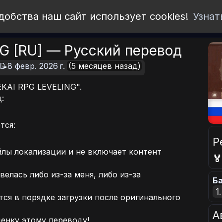
добства наш сайт использует cookies!
Узнат
NG [RU] — Русский перевод
📝8 февр. 2026 г.
(5 месяцев назад)
EKAI RPG LEVELING".
:
тся:
Р
лы локализации и не включает контент

велась либо из-за меня, либо из-за
Ба
1
ся в порядке загрузки после оригинального
А
ценку этому переводу!