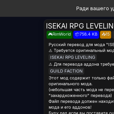
Open Workshop
Ради вашего у
ISEKAI RPG LEVELI
🎮RimWorld
📦758.4 KB
📥15
Русский перевод для мода "IS
⚠️ Требуется оригинальный мод
ISEKAI RPG LEVELING
⚠️ Для перевода аддона требуе
GUILD FACTION
Этот мод содержит только фай
оригинального мода.
(небольшая часть мода не пере
"захардкоженного" перевода)
Файл перевода должен находит
мода и его аддонов!
Буду рад если вы поставите о