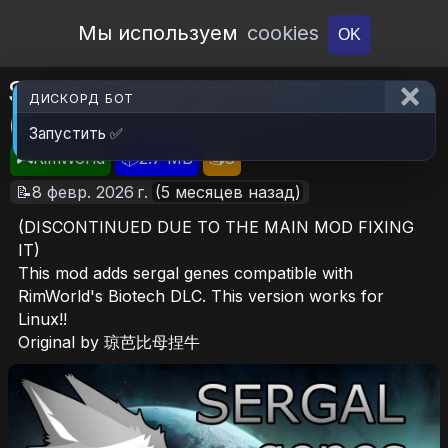
Open Workshop
Мы используем
cookies
OK
Sergal Genes for LINUX
ДИСКОРД БОТ
(DISCONTINUED)
Запустить ✅
🎮RimWorld
📦2.7 MB
📥8
📝8 февр. 2026 г.
(5 месяцев назад)
(DISCONTINUED DUE TO THE MAIN MOD FIXING
IT)
This mod adds sergal genes compatible with
RimWorld's Biotech DLC. This version works for
Linux!!
Original by 琼芭比母捏牛