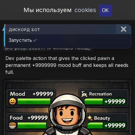
Open Workshop
Мы используем
cookies
OK
All Needs 9999999
ДИСКОРД БОТ
🎮RimWorld
📦818.2 KB
📥6
Запустить ✅
📝8 февр. 2026 г.
(5 месяцев назад)
Dev palette action that gives the clicked pawn a
permanent +9999999 mood buff and keeps all needs
full.