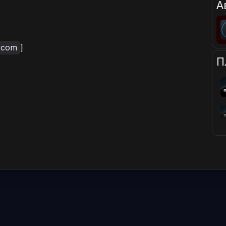
А
.com
]
П
]