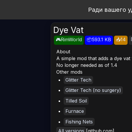
Open Workshop
Ради вашего у
Dye Vat
🎮RimWorld
📦593.1 KB
📥14
About
A simple mod that adds a dye vat 
No longer needed as of 1.4
Other mods
Glitter Tech
Glitter Tech (no surgery)
Tilled Soil
Furnace
Fishing Nets
All versions
[github.com]