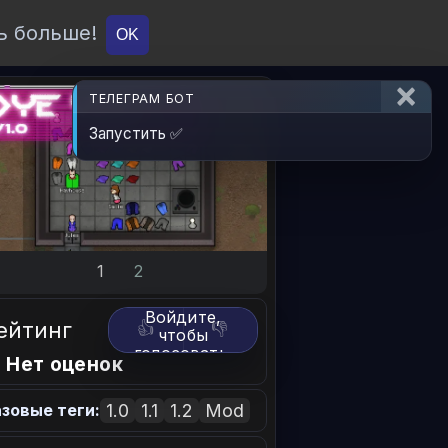
ь больше!
О проекте
API
Вход
OK
ТЕЛЕГРАМ БОТ
Запустить ✅
1
2
Войдите,
ейтинг
👍
👎
чтобы
голосовать.
 Нет оценок
1.0
1.1
1.2
Mod
зовые теги: