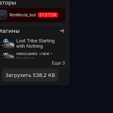
вторы
RimWorld_bot
SYSTEM
лагины
Lost Tribe Starting
wtih Nothing
Relocated Tribe -
Modded
Еще 3
Загрузить 538.2 KB