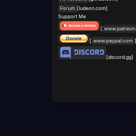
Forum
[ludeon.com]
Support Me
[
www.patreon
[
www.paypal.com
[discord.gg]