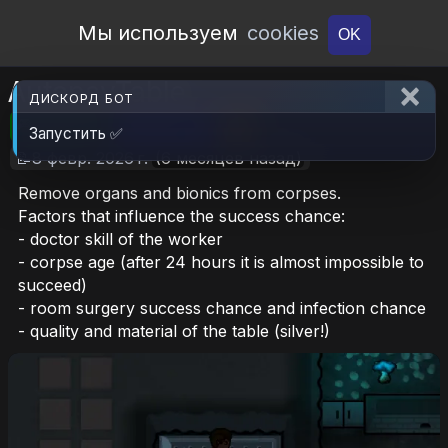
Open Workshop
Мы используем
cookies
OK
AutopsyTable
ДИСКОРД БОТ
🎮RimWorld
📦238.4 KB
📥5
Запустить ✅
📝8 февр. 2026 г.
(6 месяцев назад)
Remove organs and bionics from corpses.
Factors that influence the success chance:
- doctor skill of the worker
- corpse age (after 24 hours it is almost impossible to
succeed)
- room surgery success chance and infection chance
- quality and material of the table (silver!)