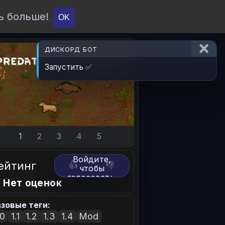
ь больше!
О проекте
API
Вход
OK
ДИСКОРД БОТ
Запустить ✅
1
2
3
4
5
Войдите,
ейтинг
👍
👎
чтобы
голосовать.
 Нет оценок
зовые теги:
.0
1.1
1.2
1.3
1.4
Mod