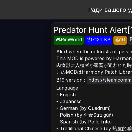
Open Workshop
Ради вашего у
Predator Hunt Alert[

🎮RimWorld
📦713.1 KB
📥16
Alert when the colonists or pets 
This MOD is powered by Harmony
肉食獣に入植者か家畜が狙われた時
このMODはHarmony Patch Li
B19 version :
https://steamcommu
Language
- English
- Japanese
- German (by Quadrum)
- Polish (by 乞食Strzigůń)
- Spanish (by Pollo frito)
- Traditional Chinese (by 蛤皮的