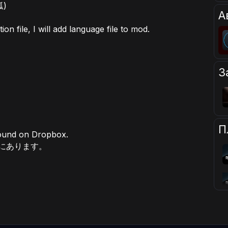
呱)
А
ion file, I will add language file to mod.
З
П
found on Dropbox.
Lにあります。