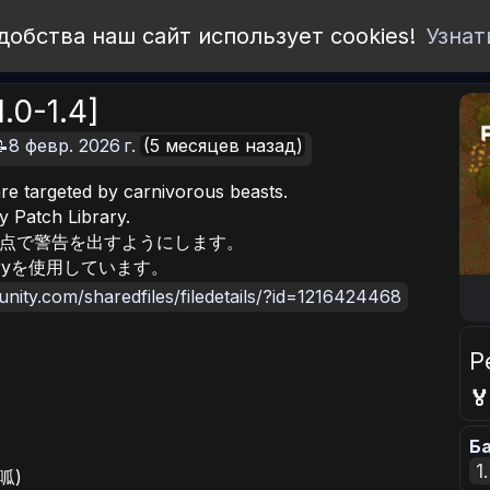
добства наш сайт использует cookies!
Узнат
1.0-1.4]
8 февр. 2026 г.
(5 месяцев назад)
are targeted by carnivorous beasts.
 Patch Library.
点で警告を出すようにします。
braryを使用しています。
nity.com/sharedfiles/filedetails/?id=1216424468
Р

Ба
1
呱呱)