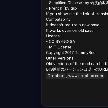
- Simplified Chinese (by 蛤皮的呱
- French (by qux)
If you show me the link of translat
Compatability
It doesn't require a new save.
It works even on old save.
License
- CC BY-NC-SA
- MIT License
Copyright 2017 TammyBee
Other Versions
Old versions of the mod can be 
B19以前のバージョンは以下のUR
Dropbox
[
www.dropbox.com
]