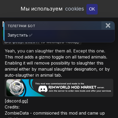
Open Workshop
Мы используем
cookies
OK
Not This One
ТЕЛЕГРАМ БОТ
🎮RimWorld
📦684.4 KB
📥6
Запустить ✅
📝8 февр. 2026 г.
(6 месяцев назад)
Yeah, you can slaughter them all. Except this one.
This mod adds a gizmo toggle on all tamed animals.
Enabling it will remove possibility to slaughter this
animal either by manual slaughter designation, or by
auto-slaugther in animal tab.
[discord.gg]
Credits:
ZombieData - commisioned this mod and came up