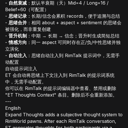
-
自然衰减
：默认半衰期（天）Mid=4 / Long=16 /
Belief=60（可配置）
-
思绪记录
：长期/信念会累积 records，便于追溯与总结
-
思绪合并
：相同 about + aspect + sentiment 的思绪会
被强化，而非重复创建
-
晋升机制
：中期 → 长期 → 信念；晋升时生成简短总结
-
情感方向
：同一 aspect 可同时存在正/负/中性思绪并独
立演化
-
自动注入
：思绪自动注入到 RimTalk 提示词中，无需手
动配置
自动提示词注入
ET 会自动将思绪上下文注入到 RimTalk 的提示词系统
中，无需手动配置。
你可以在 RimTalk 的提示词编辑器中查看、禁用或删除
"ET Thoughts Context" 条目。删除后不会重新添加。
---
English
Expand Thoughts adds a subjective thought system to
RimWorld pawns. After each RimTalk conversation,
ET generates thoughts for both participants via a