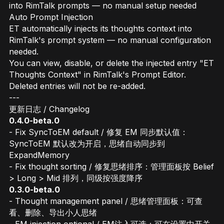
into RimTalk prompts — no manual setup needed
Auto Prompt Injection
ET automatically injects its thoughts context into
RimTalk's prompt system — no manual configuration
needed.
You can view, disable, or delete the injected entry "ET
Thoughts Context" in RimTalk's Prompt Editor.
Deleted entries will not be re-added.
---
更新日志 / Changelog
0.4.0-beta.0
- Fix SyncToEM default / 修复 EM 同步默认值：
SyncToEM 默认改为开启，思绪自动同步到
ExpandMemory
- Fix thought sorting / 修复思绪排序：管理面板按 Belief
> Long > Mid 排列，同级按强度降序
0.3.0-beta.0
- Thought management panel / 思绪管理面板：可查
看、删除、导出小人思绪