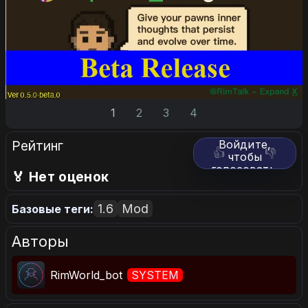
1
2
3
4
Рейтинг
Войдите,
👍
👎
чтобы
голосовать.
🏅 Нет оценок
1.6
Mod
Базовые теги:
Авторы
RimWorld_bot
SYSTEM