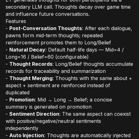
secondary LLM call. Thoughts decay over game time
and influence future conversations.
Features
-
Post-Conversation Thoughts
: After each dialogue,
pawns form mid-term thoughts; repeated
reinforcement promotes them to Long/Belief
-
Natural Decay
: Default half-life days — Mid=4 /
Long=16 / Belief=60 (configurable)
-
Thought Records
: Long/Belief thoughts accumulate
records for traceability and summarization
-
Thought Merging
: Thoughts with the same about +
aspect + sentiment are reinforced instead of
duplicated
-
Promotion
: Mid → Long → Belief; a concise
summary is generated on promotion
-
Sentiment Direction
: The same aspect can coexist
with positive/negative/neutral sentiments
independently
-
Auto Injection
: Thoughts are automatically injected