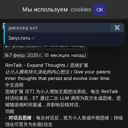
Open Workshop
Мы используем
cookies
OK
RimTalk - Expand Thoughts
ДИСКОРД БОТ
🎮RimWorld
📦843.9 KB
📥11
Запустить ✅
(6 месяцев назад)
⏳7 февр. 2026 г.
📝7 февр. 2026 г.
(6 месяцев назад)
RimTalk - Expand Thoughts / 思绪扩展
让小人拥有持久演化的内心想法 / Give your pawns
inner thoughts that persist and evolve over time.
中文说明
思绪扩展 (ET) 为小人增加主观想法系统。每次 RimTalk
对话结束后，ET 通过二次 LLM 调用为双方生成思绪。思
绪随游戏时间衰减，并影响后续对话。
功能
-
对话后思绪
：每次对话后，双方小人形成中期思绪；持续
强化可晋升为长期/信念